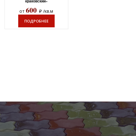
краковский»
600
₽
от
/кв.м
ПОДРОБНЕЕ